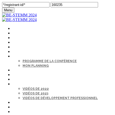
Menu
ACCUEIL
S’INSCRIRE
CONFÉRENCIERS
COMMANDITAIRES
LIEU
CENTRE D’ASSISTANCE
L'ORDRE DU JOUR
PROGRAMME DE LA CONFÉRENCE
MON PLANNING
PLÉNIÈRES EN DIRECT
SALON DE L’EMPLOI
ANNUAIRE DES PARTICIPANTS
SUR DEMANDE
VIDÉOS DE 2022
VIDÉOS DE 2023
VIDÉOS DE DÉVELOPPEMENT PROFESSIONNEL
MON PROFIL
S'INSCRIRE
LANGUE