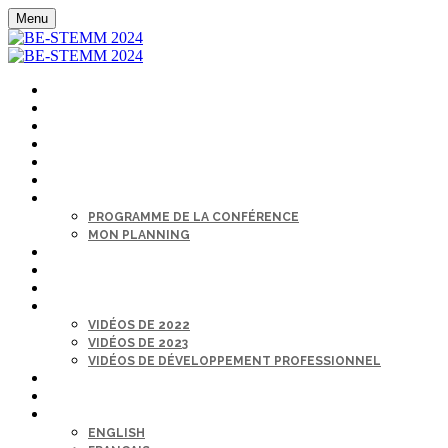
Menu
ACCUEIL
S’INSCRIRE
CONFÉRENCIERS
COMMANDITAIRES
LIEU
CENTRE D’ASSISTANCE
L'ORDRE DU JOUR
PROGRAMME DE LA CONFÉRENCE
MON PLANNING
PLÉNIÈRES EN DIRECT
SALON DE L’EMPLOI
ANNUAIRE DES PARTICIPANTS
SUR DEMANDE
VIDÉOS DE 2022
VIDÉOS DE 2023
VIDÉOS DE DÉVELOPPEMENT PROFESSIONNEL
MON PROFIL
S'INSCRIRE
LANGUE
ENGLISH