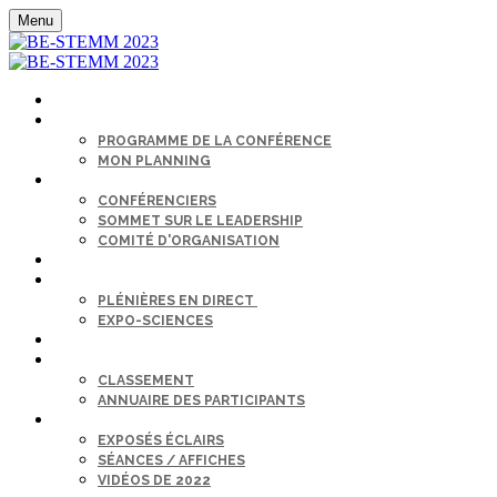
Menu
ACCUEIL
L'ORDRE DU JOUR
PROGRAMME DE LA CONFÉRENCE
MON PLANNING
BIO DES CONFÉRENCIERS ET ORATEURS
CONFÉRENCIERS
SOMMET SUR LE LEADERSHIP
COMITÉ D'ORGANISATION
COMMANDITAIRES
SÉANCE
PLÉNIÈRES EN DIRECT
EXPO-SCIENCES
SALON DE L’EMPLOI
CONNECTEZ-VOUS
CLASSEMENT
ANNUAIRE DES PARTICIPANTS
SUR DEMANDE
EXPOSÉS ÉCLAIRS
SÉANCES / AFFICHES
VIDÉOS DE 2022