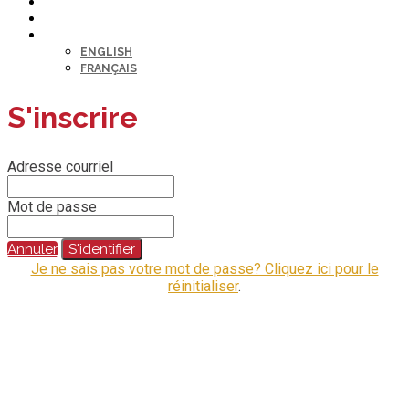
CENTRE D’ASSISTANCE
MON PROFIL
LANGUE
ENGLISH
FRANÇAIS
S'inscrire
Adresse courriel
Mot de passe
Annuler
S'identifier
Je ne sais pas votre mot de passe? Cliquez ici pour le
réinitialiser
.
@2023 Tout droits réservés.