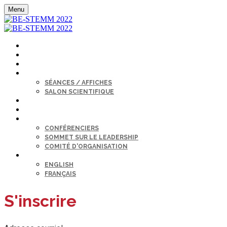
Menu
MON PROFIL
ACCUEIL
AGENDA
SÉANCE
SÉANCES / AFFICHES
SALON SCIENTIFIQUE
SALON DE L’EMPLOI
COMMANDITAIRES
BIO DES CONFÉRENCIERS ET ORATEURS
CONFÉRENCIERS
SOMMET SUR LE LEADERSHIP
COMITÉ D'ORGANISATION
LANGUE
ENGLISH
FRANÇAIS
S'inscrire